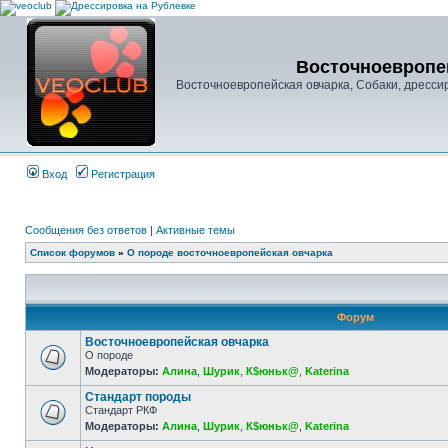
Восточноевропей
Восточноевропейская овчарка, Собаки, дресси
Вход
Регистрация
Сообщения без ответов
|
Активные темы
Список форумов
»
О породе восточноевропейская овчарка
Форум
Восточноевропейская овчарка
О породе
Модераторы:
Алина
,
Шурик
,
К$юньк@
,
Katerina
Стандарт породы
Стандарт РКФ
Модераторы:
Алина
,
Шурик
,
К$юньк@
,
Katerina