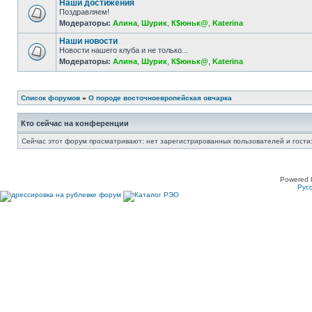
Наши достижения
Поздравляем!
Модераторы:
Алина
,
Шурик
,
К$юньк@
,
Katerina
Наши новости
Новости нашего клуба и не только...
Модераторы:
Алина
,
Шурик
,
К$юньк@
,
Katerina
Список форумов
»
О породе восточноевропейская овчарка
Кто сейчас на конференции
Сейчас этот форум просматривают: нет зарегистрированных пользователей и гости:
Powered 
Рус