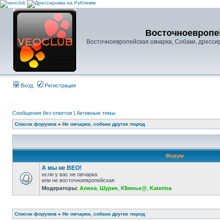
Восточноевропей
Восточноевропейская овчарка, Собаки, дресси
Вход
Регистрация
Сообщения без ответов
|
Активные темы
Список форумов
»
Не овчарки, собаки других пород
Форум
А мы не ВЕО!
если у вас не овчарка
или не восточноевропейская
Модераторы:
Алина
,
Шурик
,
К$юньк@
,
Katerina
Список форумов
»
Не овчарки, собаки других пород